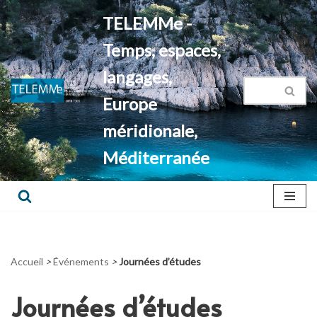
TELEMMe -
Aller
Temps, espaces,
au
contenu
langages,
Europe
méridionale,
Méditerranée
Accueil
>
Événements
>
Journées d’études
Journées d’études