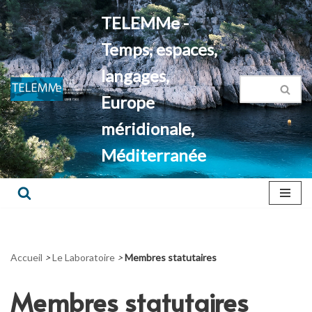
TELEMMe -
Aller
Temps, espaces,
au
contenu
langages,
Europe
méridionale,
Méditerranée
Accueil
>
Le Laboratoire
>
Membres statutaires
Membres statutaires