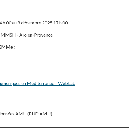
 h 00 au 8 décembre 2025 17 h 00
- MMSH - Aix-en-Provence
ELEMMe :
 numériques en Méditerranée – WebLab
de données AMU (PUD AMU)