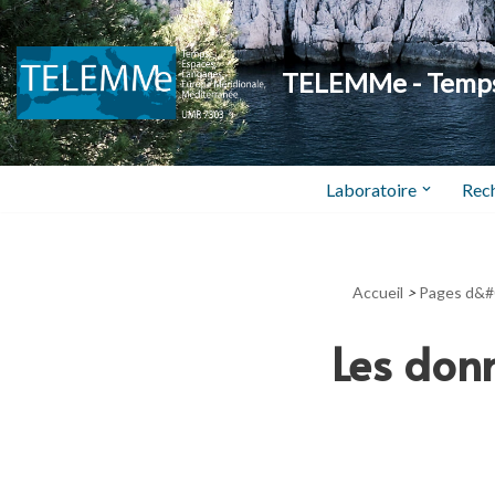
Aller
TELEMMe - Temps,
au
contenu
Laboratoire
Rec
Accueil
>
Pages d&#
Les donn