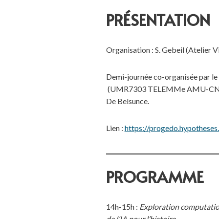
PRÉSENTATION
Organisation : S. Gebeil (Atelier
Demi-journée co-organisée par 
(UMR7303 TELEMMe AMU-CNRS, Ins
De Belsunce.
Lien :
https://progedo.hypothese
PROGRAMME
14h-15h :
Exploration computation
de l’IA pour l’histoire