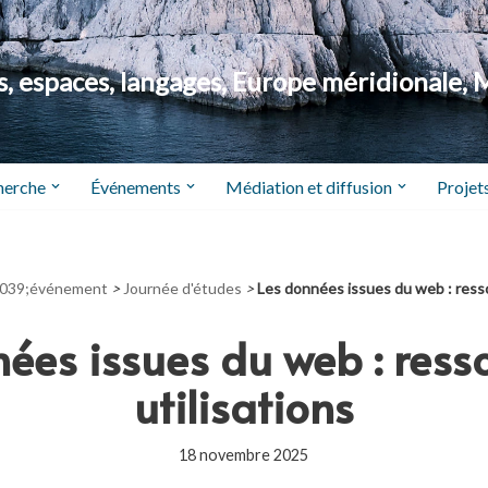
 espaces, langages, Europe méridionale, 
herche
Événements
Médiation et diffusion
Projets
039;événement
>
Journée d'études
>
Les données issues du web : resso
ées issues du web : ress
utilisations
18 novembre 2025