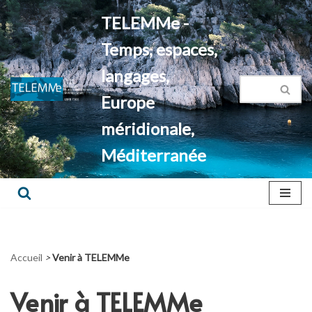
TELEMMe -
Aller
Temps, espaces,
au
contenu
langages,
Europe
méridionale,
Méditerranée
Accueil
>
Venir à TELEMMe
Venir à TELEMMe