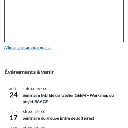
Afficher une carte plus grande
Événements à venir
AOÛT
10 h 00
-
15 h 00
24
Séminaire hybride de l’atelier GEEM – Workshop du
projet RAAGE
SEP
8 h 00
-
17 h 00
17
Séminaire du groupe Entre deux (terres)