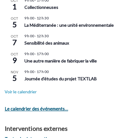
OCT
9 h 00
-
17 h 00
1
Collectionneuses
OCT
9 h 00
-
12 h 30
5
La Méditerranée : une unité environnementale
OCT
9 h 00
-
12 h 30
7
Sensibilité des animaux
OCT
9 h 00
-
17 h 00
9
Une autre manière de fabriquer la ville
NOV
9 h 00
-
17 h 00
5
Journée d’études du projet TEXTLAB
Voir le calendrier
Le calendrier des événements…
Interventions externes