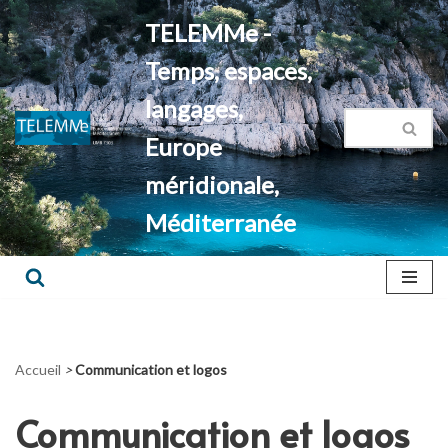
TELEMMe -
Aller
Temps, espaces,
au
contenu
langages,
Europe
méridionale,
Méditerranée
Accueil
>
Communication et logos
Communication et logos