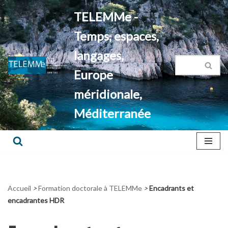
TELEMMe -
Aller
Temps, espaces,
au
contenu
langages,
Europe
méridionale,
Méditerranée
Accueil
>
Formation doctorale à TELEMMe
>
Encadrants et
encadrantes HDR