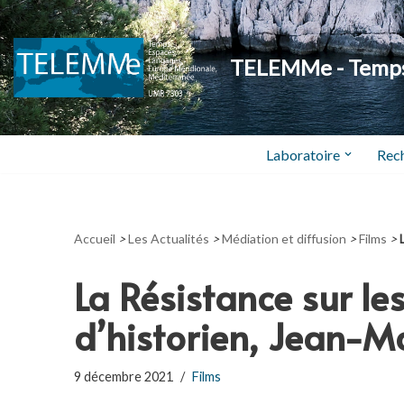
Aller
TELEMMe - Temps,
au
contenu
Laboratoire
Rec
Accueil
>
Les Actualités
>
Médiation et diffusion
>
Films
>
La Résistance sur le
d’historien, Jean-Ma
9 décembre 2021
Films