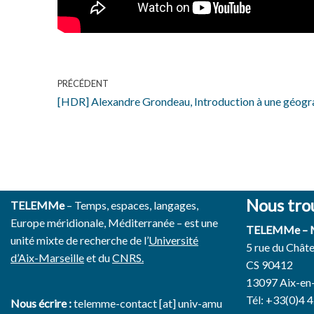
PRÉCÉDENT
[HDR] Alexandre Grondeau, Introduction à une géogra
Nous tro
TELEMMe
– Temps, espaces, langages,
Europe méridionale, Méditerranée – est une
TELEMMe –
unité mixte de recherche de l’
Université
5 rue du Chât
d’Aix-Marseille
et du
CNRS.
CS 90412
13097 Aix-en
Tél: +33(0)4 
Nous écrire :
telemme-contact [at] univ-amu