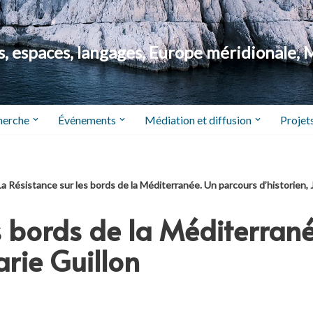
 espaces, langages, Europe méridionale, 
herche
Événements
Médiation et diffusion
Projets
La Résistance sur les bords de la Méditerranée. Un parcours d’historien,
s bords de la Méditerran
rie Guillon