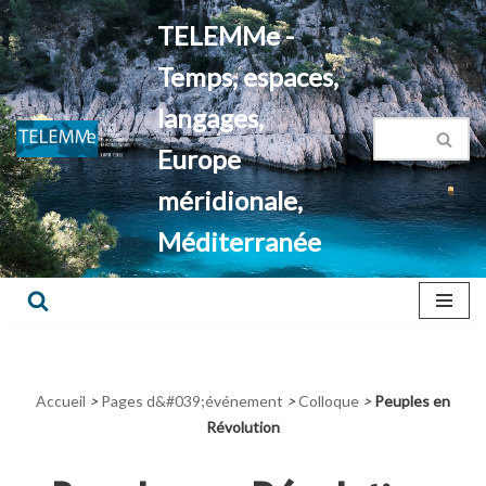
TELEMMe -
Aller
Temps, espaces,
au
contenu
langages,
Europe
méridionale,
Méditerranée
Accueil
>
Pages d&#039;événement
>
Colloque
>
Peuples en
Révolution