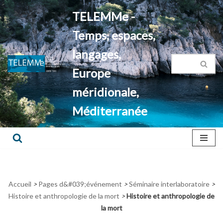
TELEMMe -
Aller
Temps, espaces,
au
contenu
langages,
Europe
méridionale,
Méditerranée
Accueil
>
Pages d&#039;événement
>
Séminaire interlaboratoire
>
Histoire et anthropologie de la mort
>
Histoire et anthropologie de
la mort