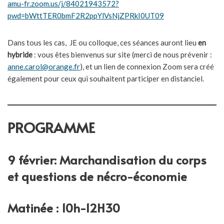
amu-fr.zoom.us/j/84021943572?
pwd=bWttTER0bmF2R2ppYlVsNjZPRkI0UT09
Dans tous les cas, JE ou colloque, ces séances auront lieu
en
hybride
: vous êtes bienvenus sur site (merci de nous prévenir :
anne.carol@orange.fr
), et un lien de connexion Zoom sera créé
également pour ceux qui souhaitent participer en distanciel.
PROGRAMME
9 février
:
Marchandisation du corps
et questions de nécro-économie
Matinée : 10h-12H30