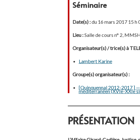
Séminaire
Date(s) :
du 16 mars 2017 15 h 
Lieu :
Salle de cours n° 2, MMS
Organisateur(s) / trice(s) à T
Lambert Karine
Groupe(s) organisateur(s) :
[Quinquennal 2012-2017 ] — 2.
méditerranéen (XVIe-XXIe si
PRÉSENTATION
L’Affaire Girard-Cadière. Justice, s