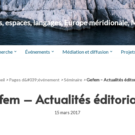
 espaces, langages, Europe méridionale, 
herche
Événements
Médiation et diffusion
Projets
eil
>
Pages d&#039;événement
>
Séminaire
>
Gefem – Actualités éditor
fem – Actualités éditoria
15 mars 2017