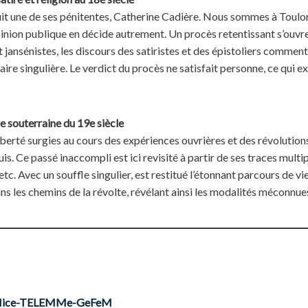
uit une de ses pénitentes, Catherine Cadière. Nous sommes à Toulon
’opinion publique en décide autrement. Un procès retentissant s’ouvr
et jansénistes, les discours des satiristes et des épistoliers commen
ire singulière. Le verdict du procès ne satisfait personne, ce qui e
re souterraine du 19e siècle
 liberté surgies au cours des expériences ouvrières et des révolutions
. Ce passé inaccompli est ici revisité à partir de ses traces multip
 etc. Avec un souffle singulier, est restitué l’étonnant parcours de
s les chemins de la révolte, révélant ainsi les modalités méconnues
e Nice-TELEMMe-GeFeM