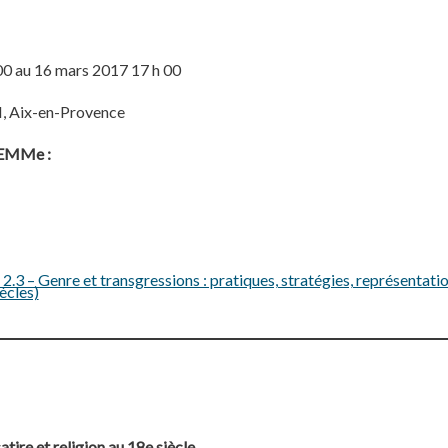
00 au 16 mars 2017 17 h 00
H, Aix-en-Provence
ELEMMe :
3 – Genre et transgressions : pratiques, stratégies, représentatio
ècles)
atire et religion au 18e siècle