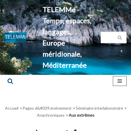
TELEMMe -
Aller
Temps, espaces,
au
contenu
langages,
Europe
méridionale,
Méditerranée
Accueil
>
Pages d&#039;événement
>
Séminaire interlaboratoire
>
Anachroniques
>
Aux extrêmes