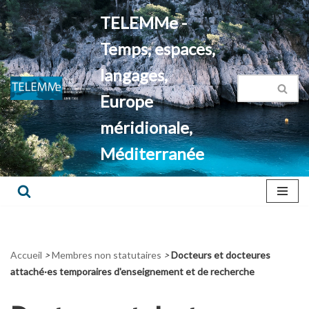
TELEMMe -
Aller
Temps, espaces,
au
contenu
langages,
Europe
méridionale,
Méditerranée
Accueil
>
Membres non statutaires
>
Docteurs et docteures
attaché·es temporaires d'enseignement et de recherche