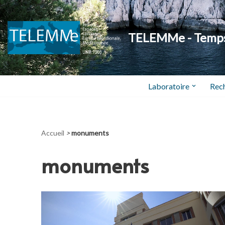
Aller
TELEMMe - Temps,
au
contenu
Laboratoire
Rec
Accueil
>
monuments
monuments