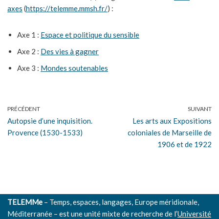
axes
(
https://telemme.mmsh.fr/
) :
Axe 1 :
Espace et politique du sensible
Axe 2 :
Des vies à gagner
Axe 3 :
Mondes soutenables
PRÉCÉDENT
SUIVANT
Autopsie d’une inquisition.
Les arts aux Expositions
Provence (1530-1533)
coloniales de Marseille de
1906 et de 1922
TELEMMe
– Temps, espaces, langages, Europe méridionale,
Méditerranée – est une unité mixte de recherche de l’
Université