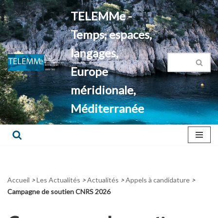
TELEMMe -
Aller
Temps, espaces,
au
contenu
langages,
Europe
méridionale,
Méditerranée
Accueil
>
Les Actualités
>
Actualités
>
Appels à candidature
>
Campagne de soutien CNRS 2026