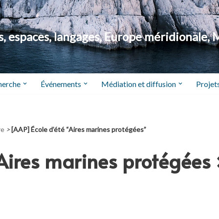
 espaces, langages, Europe méridionale, 
herche
Événements
Médiation et diffusion
Projets
re
>
[AAP] École d’été “Aires marines protégées”
 Aires marines protégées