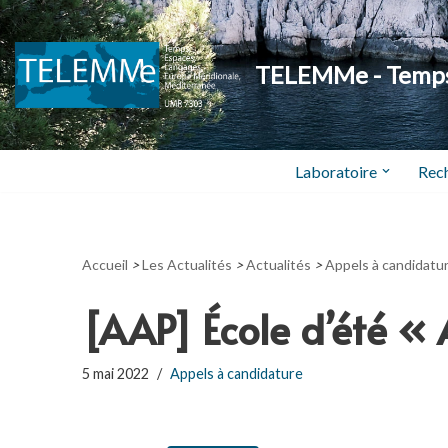
Aller
TELEMMe - Temps,
au
contenu
Laboratoire
Rec
Accueil
>
Les Actualités
>
Actualités
>
Appels à candidatu
[AAP] École d’été «
5 mai 2022
Appels à candidature