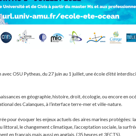
 avec OSU Pytheas, du 27 juin au 1 juillet, une école d’été interdisci
aissances en géographie, histoire, droit, écologie, ou encore en océ
ational des Calanques, à l’interface terre-mer et ville-nature.
trée pour évoquer les enjeux actuels des aires marines protégées: l
du littoral, le changement climatique, l’acceptation sociale, la surf
ent en français mais aussi en anglais. (35 heures et 3ECTS).