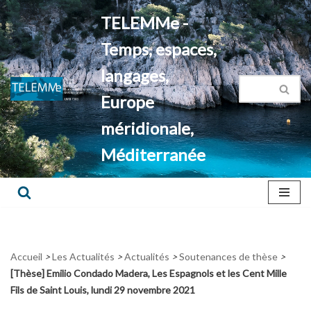
TELEMMe -
Aller
Temps, espaces,
au
contenu
langages,
Europe
méridionale,
Méditerranée
Accueil
>
Les Actualités
>
Actualités
>
Soutenances de thèse
>
[Thèse] Emilio Condado Madera, Les Espagnols et les Cent Mille
Fils de Saint Louis, lundi 29 novembre 2021