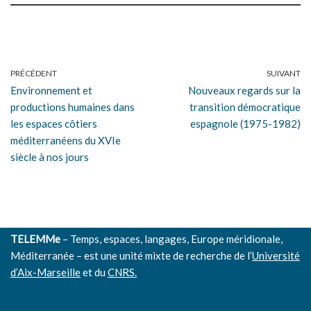
PRÉCÉDENT
SUIVANT
Environnement et
Nouveaux regards sur la
productions humaines dans
transition démocratique
les espaces côtiers
espagnole (1975-1982)
méditerranéens du XVIe
siècle à nos jours
TELEMMe
– Temps, espaces, langages, Europe méridionale,
Méditerranée – est une unité mixte de recherche de l’
Université
d’Aix-Marseille
et du
CNRS.