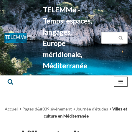
TELEMMe -
Aller
Temps, espaces,
au
contenu
langages,
Europe
méridionale,
Méditerranée
Accueil
>
Pages d&#039;événement
>
Journée d'études
>
Villes et
culture en Méditerranée