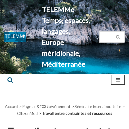
TELEMMe -
Aller
Temps, espaces,
au
contenu
langages,
Europe
méridionale,
Méditerranée
Accueil
>
Pages d&#039;événement
>
Séminaire interlaboratoire
>
CitizenMed
>
Travail entre contraintes et ressources