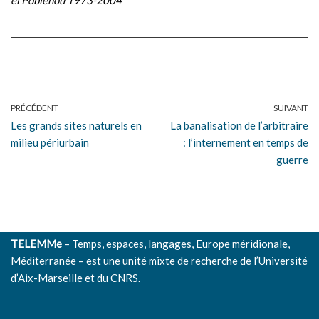
el Poblenou 1973-2004
PRÉCÉDENT
SUIVANT
Les grands sites naturels en
La banalisation de l’arbitraire
milieu périurbain
: l’internement en temps de
guerre
TELEMMe
– Temps, espaces, langages, Europe méridionale,
Méditerranée – est une unité mixte de recherche de l’
Université
d’Aix-Marseille
et du
CNRS.