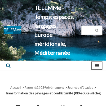
TELEMMe -
Aller
Temps, espaces,
au
contenu
langages,
Europe
méridionale,
Méditerranée
Accueil
>
Pages d&#039;événement
>
Journée d'études
>
Transformation des paysages et conflictualité (XIXe-XXe siècles)