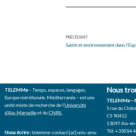
PRÉCÉDENT
Santé et environnement dans l’E
Nous tro
TELEMMe
– Temps, espaces, langages,
Europe méridionale, Méditerranée – est une
TELEMMe –
unité mixte de recherche de l’
Université
5 rue du Chât
d’Aix-Marseille
et du
CNRS.
CS 90412
13097 Aix-en
Tél: +33(0)4 
Nous écrire :
telemme-contact [at] univ-amu