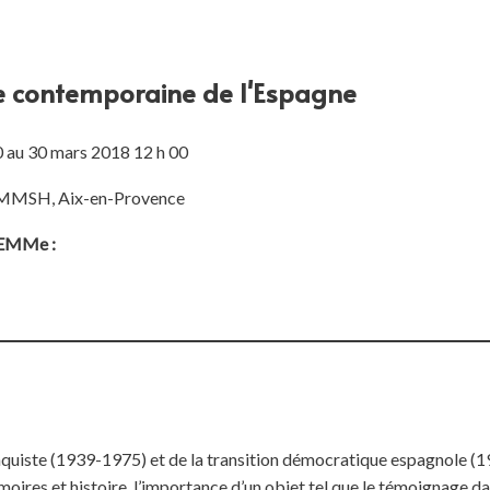
re contemporaine de l'Espagne
 au 30 mars 2018 12 h 00
r, MMSH, Aix-en-Provence
ELEMMe :
nquiste (1939-1975) et de la transition démocratique espagnole (
oires et histoire, l’importance d’un objet tel que le témoignage dan