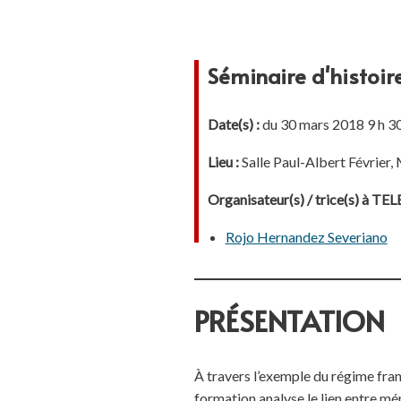
Séminaire d'histoi
Date(s) :
du 30 mars 2018 9 h 30
Lieu :
Salle Paul-Albert Févrie
Organisateur(s) / trice(s) à T
Rojo Hernandez Severiano
PRÉSENTATION
À travers l’exemple du régime fra
formation analyse le lien entre mém