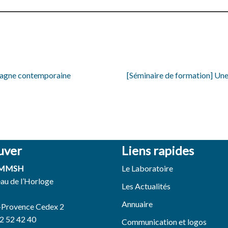
spagne contemporaine
[Séminaire de formation] Une 
uver
Liens rapides
 MMSH
Le Laboratoire
eau de l’Horloge
Les Actualités
Annuaire
-Provence Cedex 2
42 52 42 40
Communication et logos