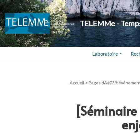
Aller
TELEMMe - Temps,
au
contenu
Laboratoire
Rec
Accueil
>
Pages d&#039;événemen
[Séminaire 
enj