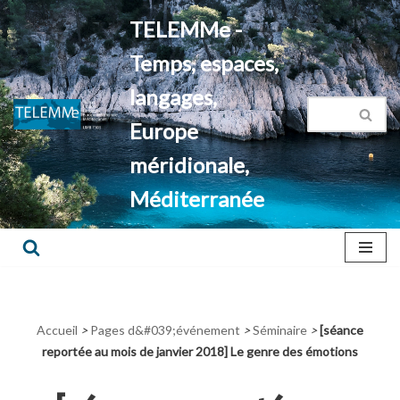
TELEMMe -
Aller
Temps, espaces,
au
contenu
langages,
Europe
méridionale,
Méditerranée
Accueil
>
Pages d&#039;événement
>
Séminaire
>
[séance
reportée au mois de janvier 2018] Le genre des émotions