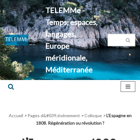
TELEMMe -
Aller
Temps, espaces,
au
contenu
langages,
Europe
méridionale,
Méditerranée
Accueil
>
Pages d&#039;événement
>
Colloque
>
L’Espagne en
1808. Régénération ou révolution ?