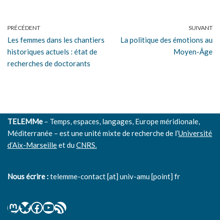
PRÉCÉDENT
SUIVANT
Les femmes dans les chantiers
La politique des émotions au
historiques actuels : état de
Moyen-Âge
recherches de doctorants
TELEMMe
– Temps, espaces, langages, Europe méridionale,
Méditerranée – est une unité mixte de recherche de l’
Université
d’Aix-Marseille
et du
CNRS.
Nous écrire :
telemme-contact [at] univ-amu [point] fr