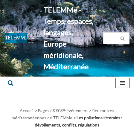
TELEMMe -
Aller
Temps, espaces,
au
contenu
langages,
Europe
méridionale,
Méditerranée
Accueil
>
Pages d&#039;événement
>
Rencontres
méditerranéennes de TELEMMe
>
Les pollutions littorales :
dévoilements, conflits, régulations