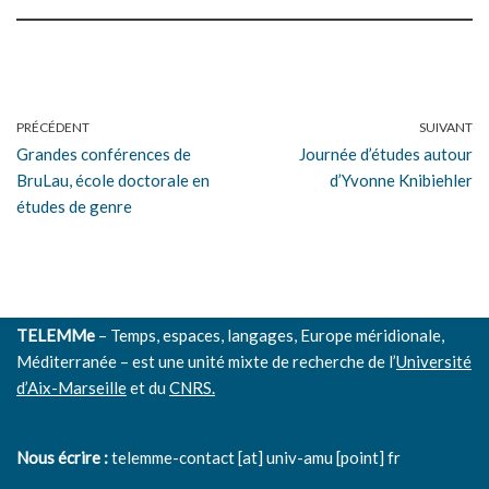
PRÉCÉDENT
SUIVANT
Grandes conférences de
Journée d’études autour
BruLau, école doctorale en
d’Yvonne Knibiehler
études de genre
TELEMMe
– Temps, espaces, langages, Europe méridionale,
Méditerranée – est une unité mixte de recherche de l’
Université
d’Aix-Marseille
et du
CNRS.
Nous écrire :
telemme-contact [at] univ-amu [point] fr