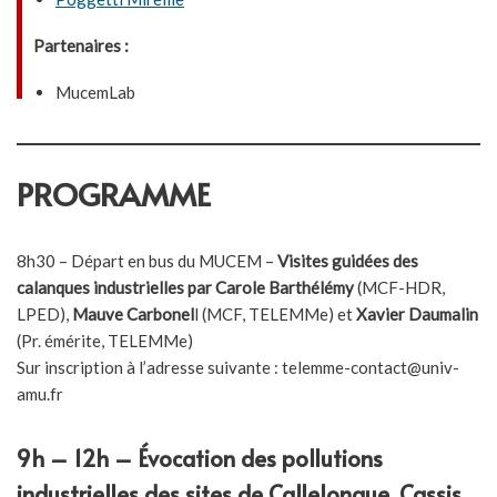
Partenaires :
MucemLab
PROGRAMME
8h30 – Départ en bus du MUCEM –
Visites guidées des
calanques industrielles par Carole Barthélémy
(MCF-HDR,
LPED),
Mauve Carbonel
l (MCF, TELEMMe) et
Xavier Daumalin
(Pr. émérite, TELEMMe)
Sur inscription à l’adresse suivante : telemme-contact@univ-
amu.fr
9h – 12h –
Évocation des pollutions
industrielles des sites de Callelongue, Cassis,