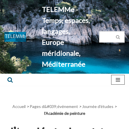
TELEMMe -
Aller
Temps, espaces,
au
contenu
langages,
Europe
méridionale,
Méditerranée
Accueil
>
Pages d&#039;événement
>
Journée d'études
>
l’Académie de peinture