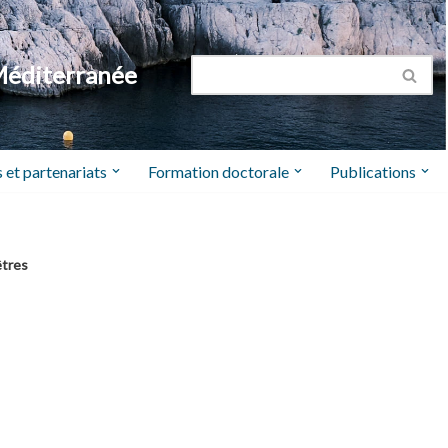
Méditerranée
 et partenariats
Formation doctorale
Publications
êtres