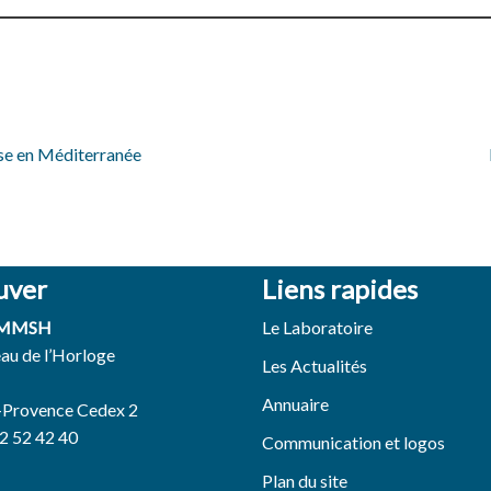
ise en Méditerranée
uver
Liens rapides
 MMSH
Le Laboratoire
eau de l’Horloge
Les Actualités
Annuaire
-Provence Cedex 2
42 52 42 40
Communication et logos
Plan du site