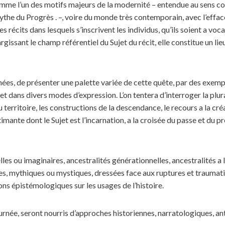
mme l’un des motifs majeurs de la modernité – entendue au sens c
mythe du Progrès . –, voire du monde très contemporain, avec l’effa
s récits dans lesquels s’inscrivent les individus, qu’ils soient a voc
rgissant le champ référentiel du Sujet du récit, elle constitue un li
urnées, de présenter une palette variée de cette quête, par des exempl
t dans divers modes d’expression. L’on tentera d’interroger la plura
u territoire, les constructions de la descendance, le recours a la cré
timante dont le Sujet est l’incarnation, a la croisée du passe et du pr
lles ou imaginaires, ancestralités générationnelles, ancestralités a 
ques, mythiques ou mystiques, dressées face aux ruptures et trauma
ions épistémologiques sur les usages de l’histoire.
urnée, seront nourris d’approches historiennes, narratologiques, a