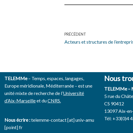
PRÉCÉDENT
Acteurs et structures de l’entrepr
Nous tro
TELEMMe
– Temps, espaces, langages,
Europe méridionale, Méditerranée – est une
TELEMMe –
unité mixte de recherche de l’
Université
5 rue du Chât
d’Aix-Marseille
et du
CNRS.
CS 90412
13097 Aix-en
Tél: +33(0)4 
Nous écrire :
telemme-contact [at] univ-amu
[point] fr