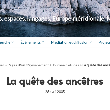
 espaces, langages, Europe méridionale, 
herche
Événements
Médiation et diffusion
Projets
eil
>
Pages d&#039;événement
>
Journée d'études
>
La quête des anc
La quête des ancêtres
26 avril 2005