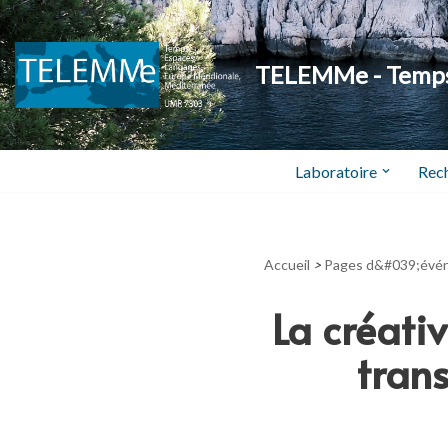
Aller
TELEMMe - Temps,
au
contenu
Laboratoire
Rec
Accueil
>
Pages d&#039;évé
La créativ
trans