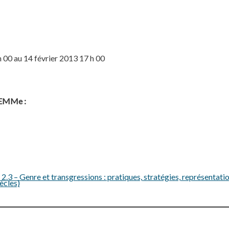
 00 au 14 février 2013 17 h 00
ELEMMe :
3 – Genre et transgressions : pratiques, stratégies, représentatio
ècles)