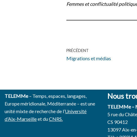
Femmes et conflictualité politique
PRÉCÉDENT
Migrations et médias
Nous tro
TELEMMe
– Temps, espaces, langages,
Europe méridionale, Méditerranée – est une
TELEMMe –
unité mixte de recherche de l’
Université
5 rue du Chât
d’Aix-Marseille
et du
CNRS.
CS 90412
13097 Aix-en