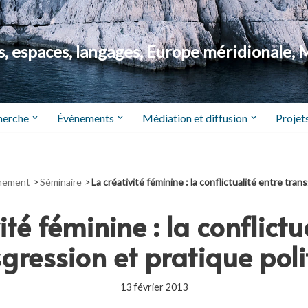
 espaces, langages, Europe méridionale, 
herche
Événements
Médiation et diffusion
Projets
nement
>
Séminaire
>
La créativité féminine : la conflictualité entre tran
ité féminine : la conflictu
gression et pratique pol
13 février 2013