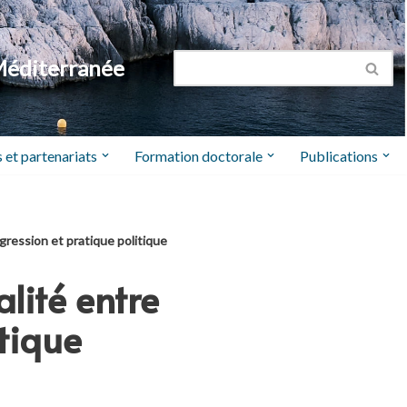
Méditerranée
 et partenariats
Formation doctorale
Publications
sgression et pratique politique
alité entre
itique