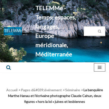
TELEMMe -
Aller
Temps, espaces,
au
contenu
langages,
Europe
méridionale,
Méditerranée
Accueil
>
Pages d&#039;événement
>
Séminaire
>
La banquière
Marthe Hanau et l’écrivaine photographe Claude Cahun, deux
figures « hors la loi » juives et lesbiennes