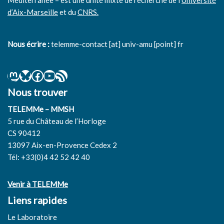
Méditerranée – est une unité mixte de recherche de l’
Université
d’Aix-Marseille
et du
CNRS.
Nous écrire :
telemme-contact [at] univ-amu [point] fr
Nous trouver
TELEMMe – MMSH
5 rue du Château de l’Horloge
CS 90412
13097 Aix-en-Provence Cedex 2
Tél: +33(0)4 42 52 42 40
Venir à TELEMMe
Liens rapides
Le Laboratoire