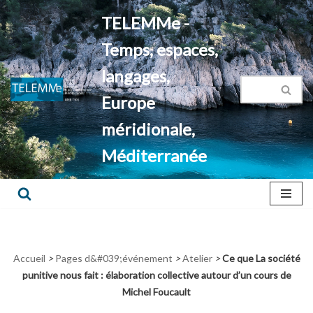
TELEMMe -
Aller
Temps, espaces,
au
contenu
langages,
Europe
méridionale,
Méditerranée
Accueil
>
Pages d&#039;événement
>
Atelier
>
Ce que La société
punitive nous fait : élaboration collective autour d’un cours de
Michel Foucault