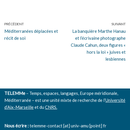
PRÉCÉDENT
SUIVANT
Méditerranées déplacées et
La banquière Marthe Hanau
récit de soi
et l’écrivaine photographe
Claude Cahun, deux figures «
hors la loi » juives et
lesbiennes
TELEMMe
– Temps, espaces, langages, Europe méridionale,
Méditerranée – est une unité mixte de recherche de l’
Université
d’Aix-Marseille
et du
CNRS.
Nous écrire :
telemme-contact [at] univ-amu [point] fr