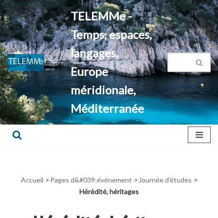
TELEMMe -
Aller
Temps, espaces,
au
contenu
langages,
Europe
méridionale,
Méditerranée
Accueil
>
Pages d&#039;événement
>
Journée d'études
>
Hérédité, héritages