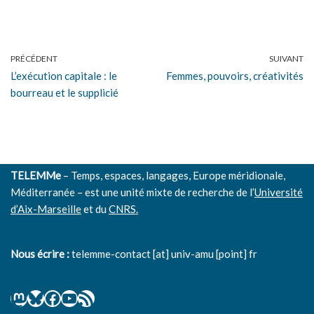
PRÉCÉDENT
SUIVANT
L’exécution capitale : le
Femmes, pouvoirs, créativités
bourreau et le supplicié
TELEMMe
– Temps, espaces, langages, Europe méridionale,
Méditerranée – est une unité mixte de recherche de l’
Université
d’Aix-Marseille
et du
CNRS.
Nous écrire :
telemme-contact [at] univ-amu [point] fr