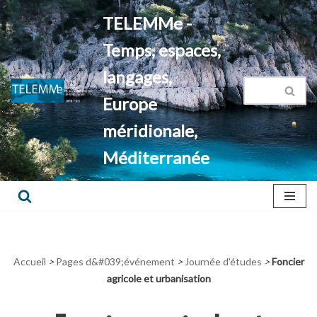
TELEMMe -
Aller
Temps, espaces,
au
contenu
langages,
Europe
méridionale,
Méditerranée
Accueil
>
Pages d&#039;événement
>
Journée d'études
>
Foncier
agricole et urbanisation