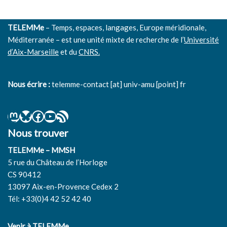
TELEMMe
– Temps, espaces, langages, Europe méridionale,
Méditerranée – est une unité mixte de recherche de l’
Université
d’Aix-Marseille
et du
CNRS.
Nous écrire :
telemme-contact [at] univ-amu [point] fr
Nous trouver
TELEMMe – MMSH
5 rue du Château de l’Horloge
CS 90412
13097 Aix-en-Provence Cedex 2
Tél: +33(0)4 42 52 42 40
Venir à TELEMMe