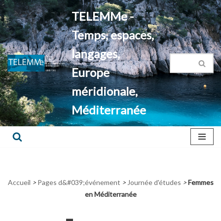
TELEMMe -
Aller
Temps, espaces,
au
contenu
langages,
Europe
méridionale,
Méditerranée
Accueil
>
Pages d&#039;événement
>
Journée d'études
>
Femmes
en Méditerranée