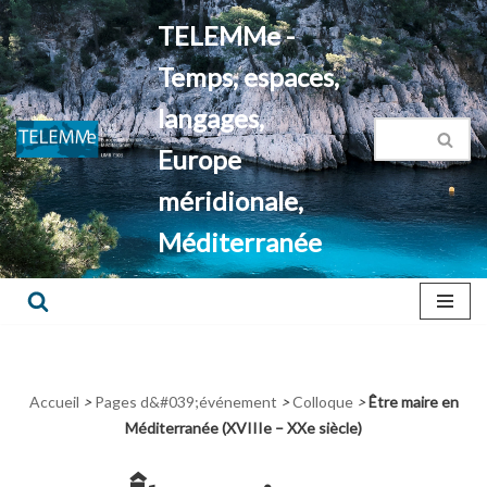
TELEMMe -
Aller
Temps, espaces,
au
contenu
langages,
Europe
méridionale,
Méditerranée
Accueil
>
Pages d&#039;événement
>
Colloque
>
Être maire en
Méditerranée (XVIIIe – XXe siècle)