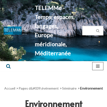
TELEMMe -
Aller
Temps, espaces,
au
contenu
langages,
Europe
méridionale,
Méditerranée
Accueil
>
Pages d&#039;événement
>
Séminaire
>
Environnement
Environnement