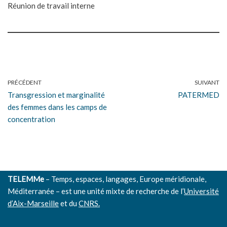
Réunion de travail interne
PRÉCÉDENT
SUIVANT
Transgression et marginalité
PATERMED
des femmes dans les camps de
concentration
TELEMMe
– Temps, espaces, langages, Europe méridionale,
Méditerranée – est une unité mixte de recherche de l’
Université
d’Aix-Marseille
et du
CNRS.