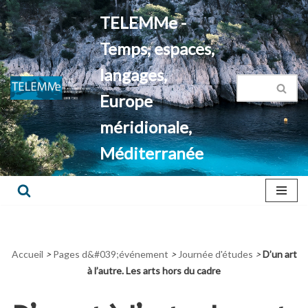
TELEMMe -
Aller
Temps, espaces,
au
contenu
langages,
Europe
méridionale,
Méditerranée
Accueil
>
Pages d&#039;événement
>
Journée d'études
>
D’un art
à l’autre. Les arts hors du cadre