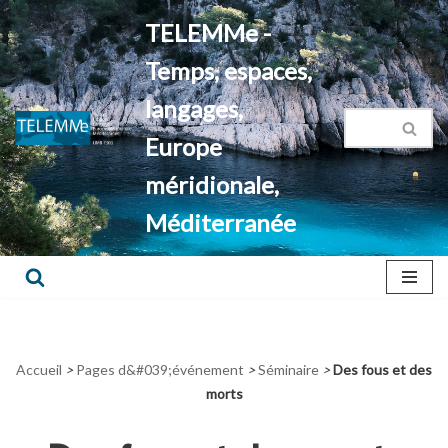
TELEMMe -
Aller
Temps, espaces,
au
contenu
langages,
Europe
méridionale,
Méditerranée
Accueil
>
Pages d&#039;événement
>
Séminaire
>
Des fous et des
morts