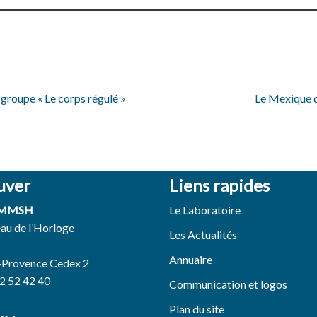
 groupe « Le corps régulé »
Le Mexique d
uver
Liens rapides
 MMSH
Le Laboratoire
eau de l’Horloge
Les Actualités
Annuaire
-Provence Cedex 2
42 52 42 40
Communication et logos
Plan du site