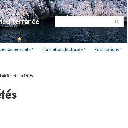
Méditerranée
 et partenariats
Formation doctorale
Publications
Laïcité et sociétés
étés