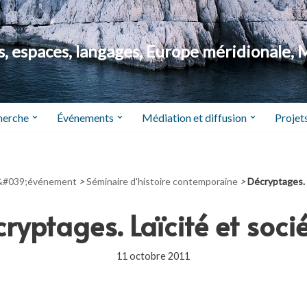
 espaces, langages, Europe méridionale, 
herche
Événements
Médiation et diffusion
Projets
&#039;événement
>
Séminaire d'histoire contemporaine
>
Décryptages. 
ryptages. Laïcité et soci
11 octobre 2011