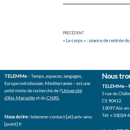
PRÉCÉDENT
« Le corps » : séance de rentrée du
Nous tro
TELEMMe
– Temps, espaces, langages,
Europe méridionale, Méditerranée – est une
TELEMMe –
unité mixte de recherche de l’
Université
5 rue du Chât
d’Aix-Marseille
et du
CNRS.
CS 90412
13097 Aix-en
Tél: +33(0)4 
Nous écrire :
telemme-contact [at] univ-amu
[point] fr