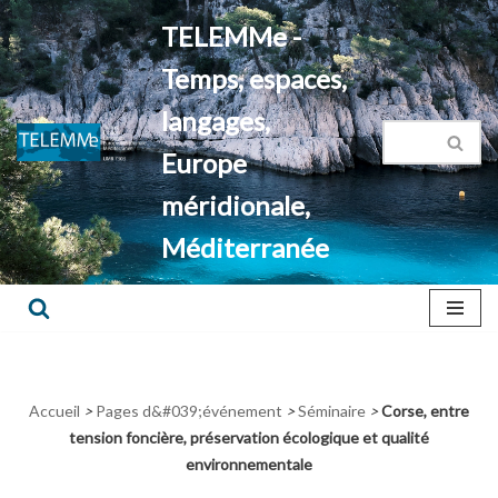
TELEMMe -
Aller
Temps, espaces,
au
contenu
langages,
Europe
méridionale,
Méditerranée
Accueil
>
Pages d&#039;événement
>
Séminaire
>
Corse, entre
tension foncière, préservation écologique et qualité
environnementale