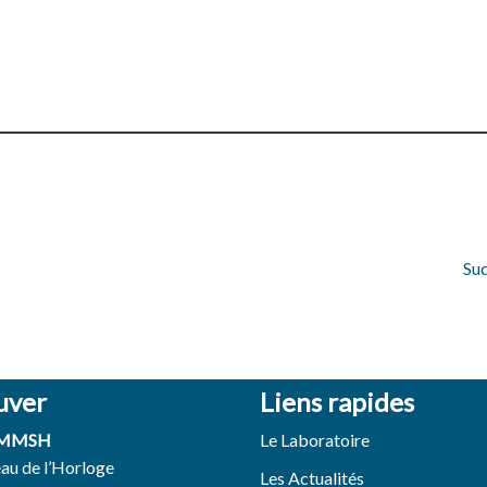
Sud
uver
Liens rapides
 MMSH
Le Laboratoire
eau de l’Horloge
Les Actualités