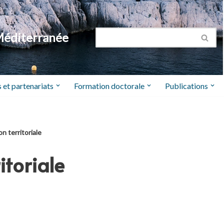
Méditerranée
 et partenariats
Formation doctorale
Publications
n territoriale
itoriale