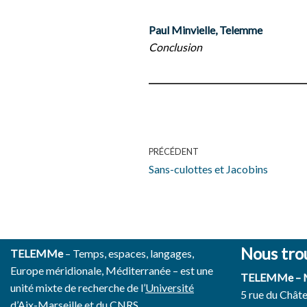
Paul Minvielle, Telemme
Conclusion
PRÉCÉDENT
Sans-culottes et Jacobins
Nous tro
TELEMMe
– Temps, espaces, langages,
Europe méridionale, Méditerranée – est une
TELEMMe –
unité mixte de recherche de l’
Université
5 rue du Chât
d’Aix-Marseille
et du
CNRS.