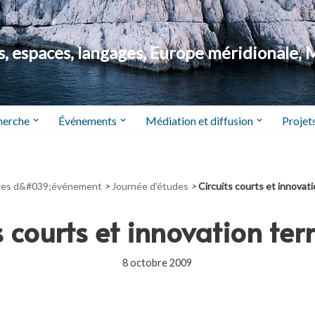
 espaces, langages, Europe méridionale, 
herche
Événements
Médiation et diffusion
Projets
es d&#039;événement
>
Journée d'études
>
Circuits courts et innovatio
s courts et innovation terr
8 octobre 2009