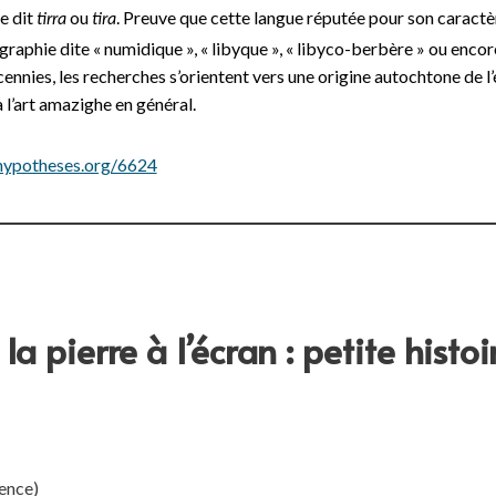
e dit
ou
. Preuve que cette langue réputée pour son caractèr
tirra
tira
 graphie dite « numidique », « libyque », « libyco-berbère » ou encor
ennies, les recherches s’orientent vers une origine autochtone de l
à l’art amazighe en général.
hypotheses.org/6624
a pierre à l’écran : petite histoir
ence)