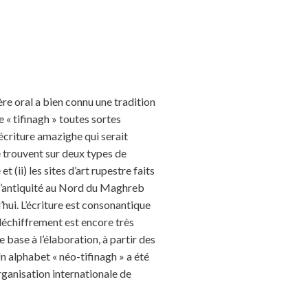
re oral a bien connu une tradition
e « tifinagh » toutes sortes
’écriture amazighe qui serait
se trouvent sur deux types de
 (ii) les sites d’art rupestre faits
de l’antiquité au Nord du Maghreb
hui. L’écriture est consonantique
 déchiffrement est encore très
de base à l’élaboration, à partir des
n alphabet « néo-tifinagh » a été
rganisation internationale de