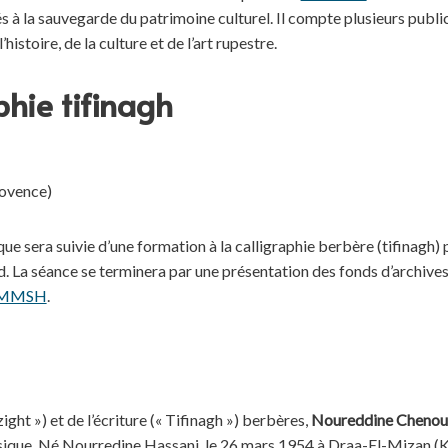
iés à la sauvegarde du patrimoine culturel. Il compte plusieurs publ
histoire, de la culture et de l’art rupestre.
aphie tifinagh
rovence)
e sera suivie d’une formation à la calligraphie berbère (tifinagh) p
. La séance se terminera par une présentation des fonds d’archiv
MMSH
.
ht ») et de l’écriture (« Tifinagh ») berbères,
Noureddine Cheno
 musique. Né Nourredine Hassani, le 26 mars 1954 à Draa-El-Mizan (