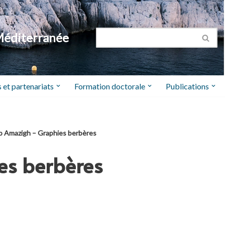
Méditerranée
 et partenariats
Formation doctorale
Publications
b Amazigh – Graphies berbères
es berbères