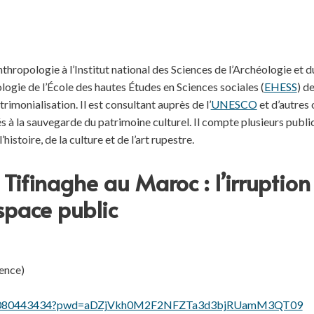
thropologie à l’Institut national des Sciences de l’Archéologie et d
logie de l’École des hautes Études en Sciences sociales (
EHESS
) de
imonialisation. Il est consultant auprès de l’
UNESCO
et d’autres
iés à la sauvegarde du patrimoine culturel. Il compte plusieurs publ
histoire, de la culture et de l’art rupestre.
 Tifinaghe au Maroc : l’irruption
space public
ence)
/j/86080443434?pwd=aDZjVkh0M2F2NFZTa3d3bjRUamM3QT09