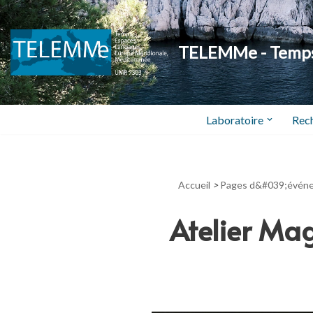
Aller
TELEMMe - Temps,
au
contenu
Laboratoire
Rec
Accueil
>
Pages d&#039;évén
Atelier Ma