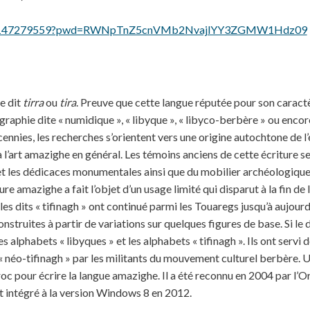
s/j/86147279559?pwd=RWNpTnZ5cnVMb2NvajlYY3ZGMW1Hdz09
e dit
tirra
ou
tira
. Preuve que cette langue réputée pour son caractè
 graphie dite « numidique », « libyque », « libyco-berbère » ou encor
ennies, les recherches s’orientent vers une origine autochtone de l
 à l’art amazighe en général. Les témoins anciens de cette écriture 
 et les dédicaces monumentales ainsi que du mobilier archéologique et
ture amazighe a fait l’objet d’un usage limité qui disparut à la fin 
s dits « tifinagh » ont continué parmi les Touaregs jusqu’à aujourd’
onstruites à partir de variations sur quelques figures de base. Si le
les alphabets « libyques » et les alphabets « tifinagh ». Ils ont servi 
 néo-tifinagh » par les militants du mouvement culturel berbère. U
 pour écrire la langue amazighe. Il a été reconnu en 2004 par l’O
intégré à la version Windows 8 en 2012.