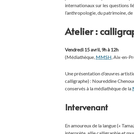
internationaux sur les questions l
l’anthropologie, du patrimoine, de l’
Atelier : calligr
Vendredi 15 avril, 9h à 12h
(Médiathèque,
MMSH
, Aix-en-P
Une présentation d’œuvres artistiqu
calligraphe) : Noureddine Chenoud
conservés à la médiathèque de la
Intervenant
En amoureux de la langue (« Tamazig
interprète, allie calligraphie et