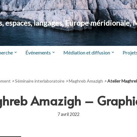
 espaces, langages, Europe méridionale, 
herche
Événements
Médiation et diffusion
Projets
ement
>
Séminaire interlaboratoire
>
Maghreb Amazigh
>
Atelier Maghre
ghreb Amazigh – Graphi
7 avril 2022