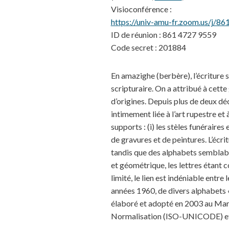
Visioconférence :
https://univ-amu-fr.zoom.u
ID de réunion : 861 4727 9559
Code secret : 201884
En amazighe (berbère), l’écriture s
scripturaire. On a attribué à cette
d’origines. Depuis plus de deux déc
intimement liée à l’art rupestre et
supports : (i) les stèles funéraires
de gravures et de peintures. L’écri
tandis que des alphabets semblable
et géométrique, les lettres étant c
limité, le lien est indéniable entre 
années 1960, de divers alphabets «
élaboré et adopté en 2003 au Maroc
Normalisation (ISO-UNICODE) et 