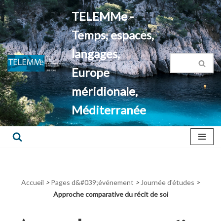
TELEMMe -
Aller
Temps, espaces,
au
contenu
langages,
Europe
méridionale,
Méditerranée
Accueil
>
Pages d&#039;événement
>
Journée d'études
>
Approche comparative du récit de soi