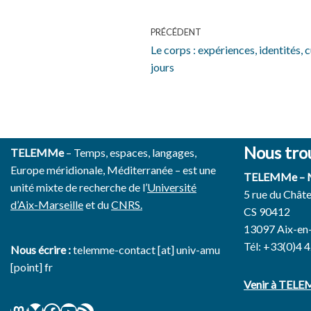
PRÉCÉDENT
Le corps : expériences, identités,
jours
Nous tro
TELEMMe
– Temps, espaces, langages,
Europe méridionale, Méditerranée – est une
TELEMMe –
unité mixte de recherche de l’
Université
5 rue du Chât
d’Aix-Marseille
et du
CNRS.
CS 90412
13097 Aix-en
Tél: +33(0)4 
Nous écrire :
telemme-contact [at] univ-amu
[point] fr
Venir à TEL