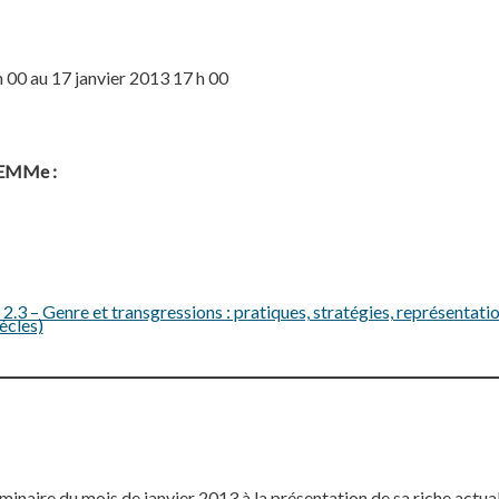
 00 au 17 janvier 2013 17 h 00
ELEMMe :
3 – Genre et transgressions : pratiques, stratégies, représentatio
ècles)
aire du mois de janvier 2013 à la présentation de sa riche actuali