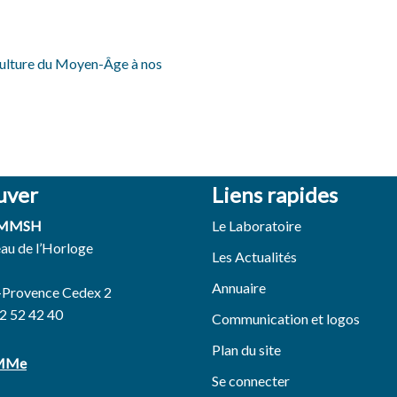
 culture du Moyen-Âge à nos
uver
Liens rapides
 MMSH
Le Laboratoire
eau de l’Horloge
Les Actualités
Annuaire
-Provence Cedex 2
42 52 42 40
Communication et logos
Plan du site
EMMe
Se connecter