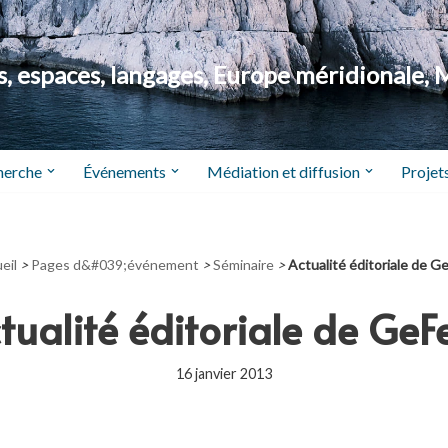
 espaces, langages, Europe méridionale, 
herche
Événements
Médiation et diffusion
Projets
eil
>
Pages d&#039;événement
>
Séminaire
>
Actualité éditoriale de 
tualité éditoriale de Ge
16 janvier 2013