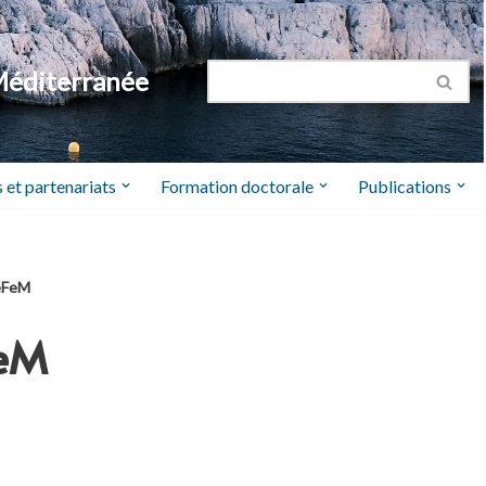
Méditerranée
 et partenariats
Formation doctorale
Publications
GeFeM
FeM