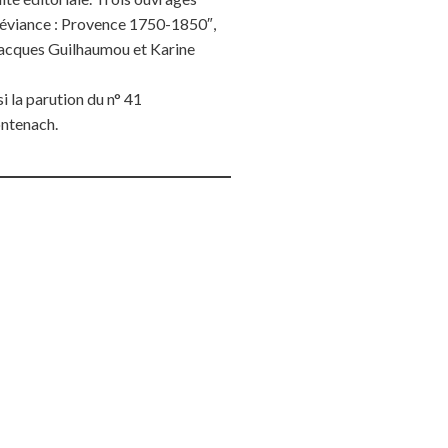
 déviance : Provence 1750-1850″,
 Jacques Guilhaumou et Karine
 la parution du n° 41
ontenach.