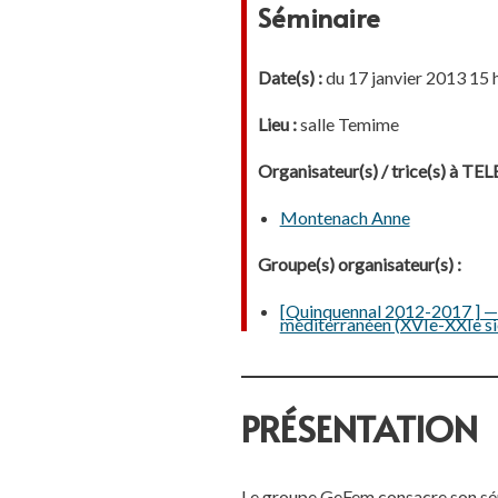
Séminaire
Date(s) :
du 17 janvier 2013 15 h
Lieu :
salle Temime
Organisateur(s) / trice(s) à T
Montenach Anne
Groupe(s) organisateur(s) :
[Quinquennal 2012-2017 ] — 2.
méditerranéen (XVIe-XXIe si
PRÉSENTATION
Le groupe GeFem consacre son sémin