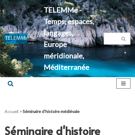
TELEMMe -
Aller
Temps, espaces,
au
contenu
langages,
Europe
méridionale,
Méditerranée
Accueil
>
Séminaire d'histoire médiévale
Séminaire d'histoire