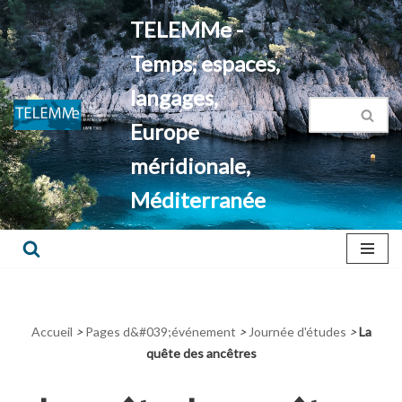
TELEMMe -
Aller
Temps, espaces,
au
contenu
langages,
Europe
méridionale,
Méditerranée
Accueil
>
Pages d&#039;événement
>
Journée d'études
>
La
quête des ancêtres