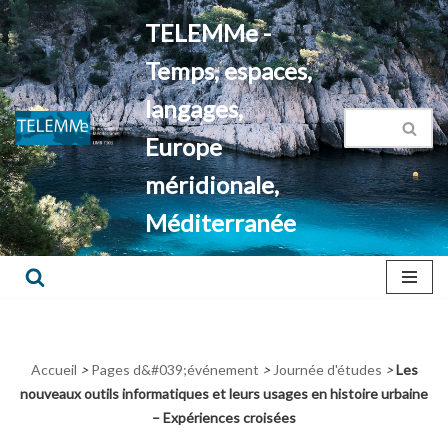
TELEMMe -
Aller
Temps, espaces,
au
contenu
langages,
Europe
méridionale,
Méditerranée
Accueil
>
Pages d&#039;événement
>
Journée d'études
>
Les
nouveaux outils informatiques et leurs usages en histoire urbaine
– Expériences croisées