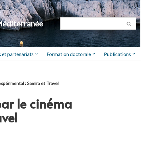
Méditerranée
 et partenariats
Formation doctorale
Publications
xpérimental : Samira et Travel
par le cinéma
avel