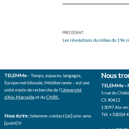
PRÉCÉDENT
Les révolutions du milieu du 19e s
Nous tro
TELEMMe
– Temps, espaces, langages,
Europe méridionale, Méditerranée – est une
TELEMMe –
unité mixte de recherche de l’
Université
5 rue du Chât
d’Aix-Marseille
et du
CNRS.
CS 90412
13097 Aix-en
Tél: +33(0)4 
Nous écrire :
telemme-contact [at] univ-amu
[point] fr