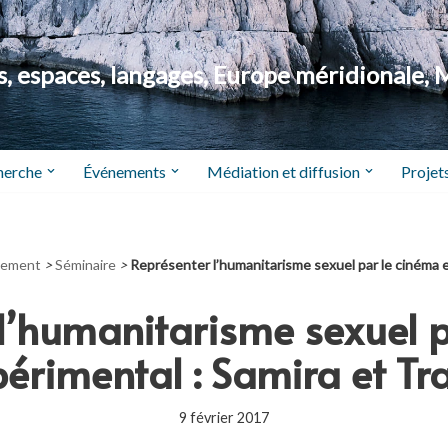
 espaces, langages, Europe méridionale, 
herche
Événements
Médiation et diffusion
Projets
nement
>
Séminaire
>
Représenter l’humanitarisme sexuel par le cinéma e
l’humanitarisme sexuel 
érimental : Samira et Tr
9 février 2017