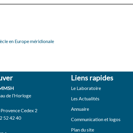
iècle en Europe méridionale
uver
Liens rapides
 MMSH
Le Laboratoire
eau de l’Horloge
Les Actualités
Annuaire
-Provence Cedex 2
42 52 42 40
Communication et logos
Plan du site