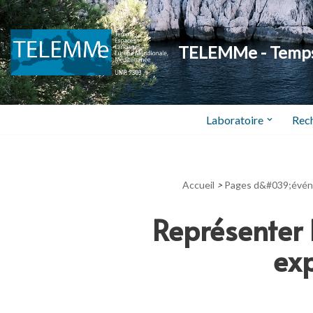
Aller
TELEMMe - Temps,
au
contenu
Laboratoire
Rec
Accueil
>
Pages d&#039;évé
Représenter 
exp