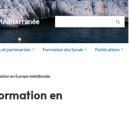
Méditerranée
 et partenariats
Formation doctorale
Publications
rmation en Europe méridionale
nformation en