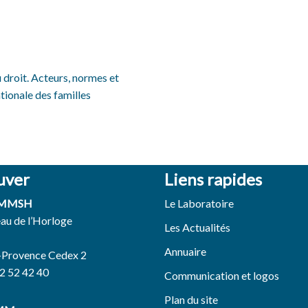
 droit. Acteurs, normes et
ationale des familles
uver
Liens rapides
 MMSH
Le Laboratoire
eau de l’Horloge
Les Actualités
Annuaire
-Provence Cedex 2
42 52 42 40
Communication et logos
Plan du site