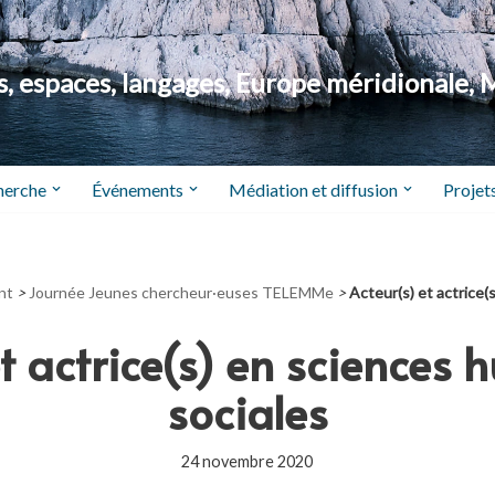
 espaces, langages, Europe méridionale, 
herche
Événements
Médiation et diffusion
Projets
nt
>
Journée Jeunes chercheur·euses TELEMMe
>
Acteur(s) et actrice(
et actrice(s) en sciences 
sociales
24 novembre 2020