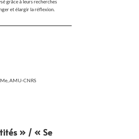
ysé grâce à leurs recherches
er et élargir la réflexion.
ELEMMe, AMU-CNRS
tités » / « Se