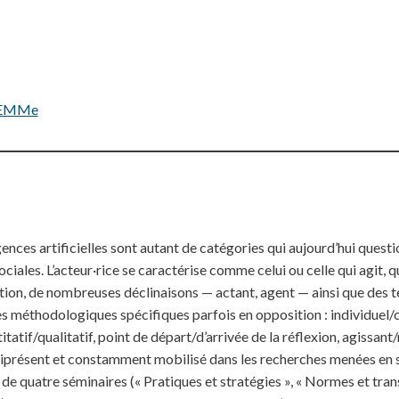
ELEMMe
igences artificielles sont autant de catégories qui aujourd’hui ques
ciales. L’acteur·rice se caractérise comme celui ou celle qui agit, 
ition, de nombreuses déclinaisons — actant, agent — ainsi que des t
 méthodologiques spécifiques parfois en opposition : individuel/c
atif/qualitatif, point de départ/d’arrivée de la réflexion, agissant/n
iprésent et constamment mobilisé dans les recherches menées en s
 de quatre séminaires (« Pratiques et stratégies », « Normes et tran