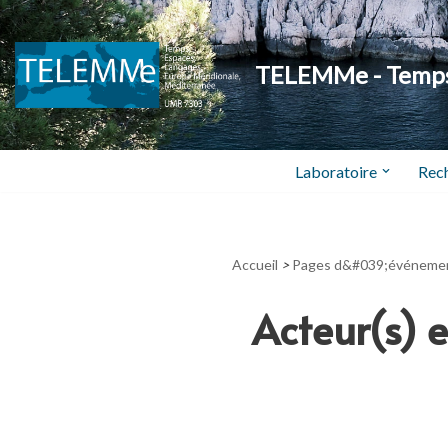
Aller
TELEMMe - Temps,
au
contenu
Laboratoire
Rec
Accueil
>
Pages d&#039;événeme
Acteur(s) 