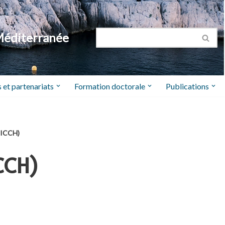
Méditerranée
 et partenariats
Formation doctorale
Publications
PICCH)
CCH)