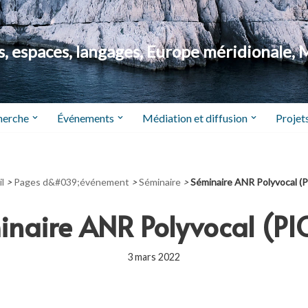
 espaces, langages, Europe méridionale, 
herche
Événements
Médiation et diffusion
Projets
l
>
Pages d&#039;événement
>
Séminaire
>
Séminaire ANR Polyvocal (
inaire ANR Polyvocal (PI
3 mars 2022