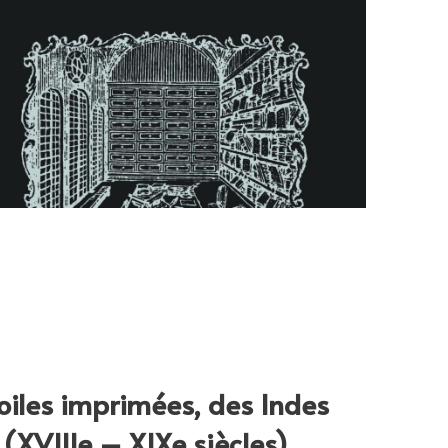
toiles imprimées, des Indes
(XVIIIe – XIXe siècles)