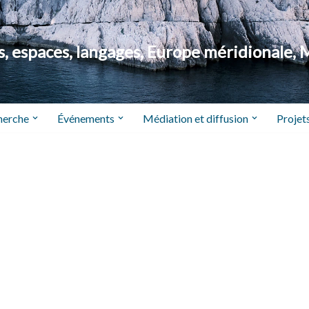
 espaces, langages, Europe méridionale, 
herche
Événements
Médiation et diffusion
Projets