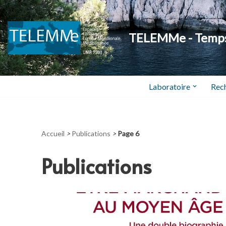
Aller
TELEMMe - Temps,
au
contenu
Laboratoire
Rec
Accueil
>
Publications
>
Page 6
Publications