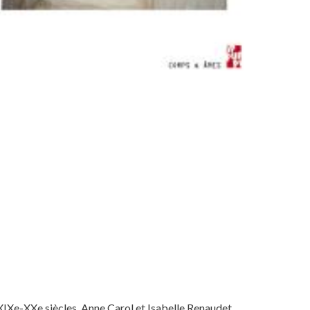
 XIXe-XXe siècles, Anne Carol et Isabelle Renaudet,