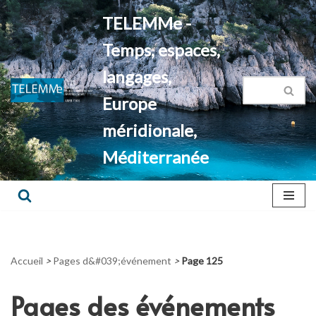
TELEMMe -
Aller
Temps, espaces,
au
contenu
langages,
Europe
méridionale,
Méditerranée
Accueil
>
Pages d&#039;événement
>
Page 125
Pages des événements