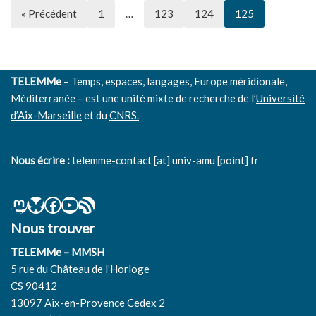
« Précédent
1
…
123
124
125
TELEMMe
– Temps, espaces, langages, Europe méridionale,
Méditerranée – est une unité mixte de recherche de l’
Université
d’Aix-Marseille
et du
CNRS.
Nous écrire :
telemme-contact [at] univ-amu [point] fr
Nous trouver
TELEMMe – MMSH
5 rue du Château de l’Horloge
CS 90412
13097 Aix-en-Provence Cedex 2